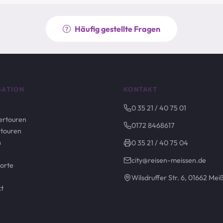
Häufig gestellte Fragen
GATION
KONTAKT
0 35 21 / 40 75 01
rtouren
0172 8468617
touren
h
0 35 21 / 40 75 04
city@reisen-meissen.de
orte
Wilsdruffer Str. 6, 01662 Mei
t